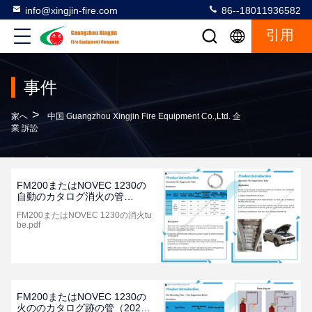
info@xingjin-fire.com
86--18011936582
引用
事件
>
家へ
中国 Guangzhou Xingjin Fire Equipment Co.,Ltd. 企
業 訴訟
FM200またはNOVEC 1230の
自動のカタログ消火の管
（2021年の版）
FM200またはNOVEC 1230の消火tu
be.pdf
FM200またはNOVEC 1230の
火ののカタログ跡の管（2021