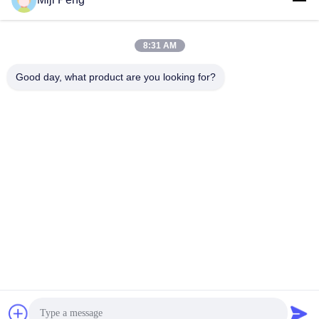
8:31 AM
Good day, what product are you looking for?
GUANGZHOU XINGJIN FIRE EQUIPMENT
CO.,LTD.
info@xingjin-fire.com
86--18011936582
客室703&704,N0.3ビル,NO.8 リアンユン・エルヘング・ロー
ド,シキ・タウン,パンユ地区,広州,中国
中国 良質 FM200 消火システム 提供者 著作権 2016-2026 Guangzhou Xingjin