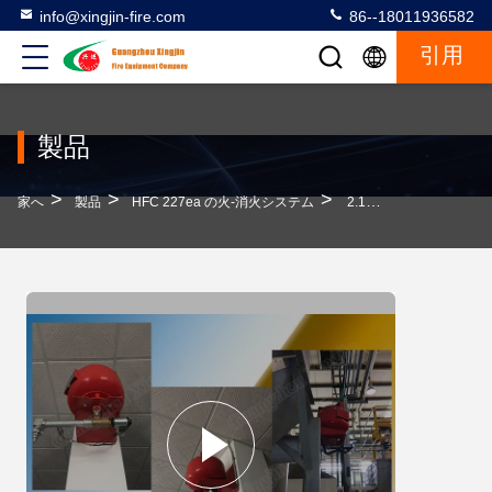
info@xingjin-fire.com
86--18011936582
引用
製品
>
>
>
家へ
製品
HFC 227ea の火-消火システム
2.1MPa HFC 227ea 消火システム 20年 燃焼防止用ガス