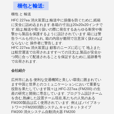
梱包と輸送:
梱包 と 輸送
HFC 227ea 消火装置は,輸送中に損傷を防ぐために,紙箱
に安全に詰め込まれます.各箱の寸法は20x20x20インチで
す.箱は,輸送や取り扱いの際に発生するあらゆる衝突や衝
撃から製品を保護するように設計されています.箱には警
告ラベルも付けられ, 箱の内容が脆弱で注意深く扱わねば
ならないと 操作者に警告します.
HFC 227ea 消火装置は 顧客のニーズに応じて 地上また
は航空運送で出荷されますすべての注文は,製品が安全か
つ間に合って配達されることを保証するために,追跡番号
で出荷されます.
会社紹介
広州市にある 便利な交通機関と美しい環境に囲まれてい
ます中国と世界とのコミュニケーションにおいて重要な
役割を果たしています我々は,HFC-227ea (FM200) の生
産の研究と開発に専念しています. プログラム設計チーム
を含む,熟練した設置チーム現在,私たちの人気のある
FM200製品は広く使用されています. 例えば,パイプネッ
トワークFM200消防システム,キャビネットタイプ
FM200 消火システム自動消火器 FM200