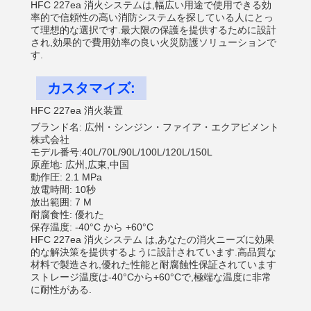
HFC 227ea 消火システムは,幅広い用途で使用できる効
率的で信頼性の高い消防システムを探している人にとっ
て理想的な選択です.最大限の保護を提供するために設計
され,効果的で費用効率の良い火災防護ソリューションで
す.
カスタマイズ:
HFC 227ea 消火装置
ブランド名: 広州・シンジン・ファイア・エクアピメント
株式会社
モデル番号:40L/70L/90L/100L/120L/150L
原産地: 広州,広東,中国
動作圧: 2.1 MPa
放電時間: 10秒
放出範囲: 7 M
耐腐食性: 優れた
保存温度: -40°C から +60°C
HFC 227ea 消火システム は,あなたの消火ニーズに効果
的な解決策を提供するように設計されています.高品質な
材料で製造され,優れた性能と耐腐蝕性保証されています
ストレージ温度は-40°Cから+60°Cで,極端な温度に非常
に耐性がある.