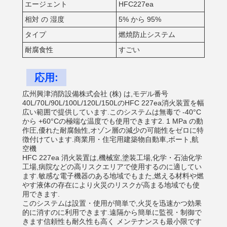
エージェント
HFC227ea
相対 の 湿度
5% から 95%
タイプ
燃焼防止システム
耐腐食性
すごい
応用:
広州興津消防設備株式会社 (株) は,モデル番号
40L/70L/90L/100L/120L/150LのHFC 227ea消火装置を幅
広い範囲で提供しています.このシステムは無毒で -40°C
から +60°Cの極端な温度でも使用できます2. 1 MPa の動
作圧,優れた耐腐蝕性,オゾン層の減少の可能性をゼロに特
徴付けています.商業用・住宅用建築物自動車,ボート,航
空機
HFC 227ea 消火装置は,機械室,塗装工場,化学・石油化学
工場,病院などの高リスクエリアで使用するのに適してい
ます.敏感な電子機器のある地域でもまた,燃える材料や燃
やす液体の存在により火災のリスクが高まる地域でも使
用できます.
このシステムは設置・使用が簡単で,火災を迅速かつ効果
的に消すのに利用できます.遠隔から簡単に監視・制御で
きます信頼性も耐久性も高く メンテナンスも最小限です