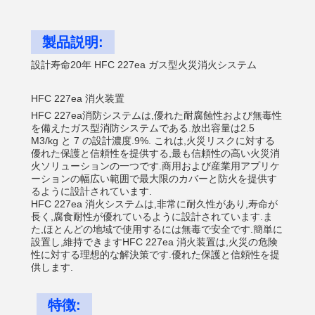
製品説明:
設計寿命20年 HFC 227ea ガス型火災消火システム
HFC 227ea 消火装置
HFC 227ea消防システムは,優れた耐腐蝕性および無毒性
を備えたガス型消防システムである.放出容量は2.5
M3/kg と 7 の設計濃度.9%. これは,火災リスクに対する
優れた保護と信頼性を提供する,最も信頼性の高い火災消
火ソリューションの一つです.商用および産業用アプリケ
ーションの幅広い範囲で最大限のカバーと防火を提供す
るように設計されています.
HFC 227ea 消火システムは,非常に耐久性があり,寿命が
長く,腐食耐性が優れているように設計されています.ま
た,ほとんどの地域で使用するには無毒で安全です.簡単に
設置し,維持できますHFC 227ea 消火装置は,火災の危険
性に対する理想的な解決策です.優れた保護と信頼性を提
供します.
特徴: