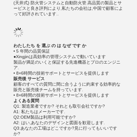
(天井式) 防火管システムと自動防火管.高品質の製品とサ
ービスと良き評判により,私たちの会社は,中国で顧客によ
って好評されています..
わたしたち を 選ぶ の は なぜ です か
• 5 年間の品質保証
●Xingjinは高効率の管理システムで動いています
製品が満足のいくと保証する先進機器とプロのエンジニ
ア.
• 8×6時間の技術サポートとサービスを提供します
販売後 サービス
顧客のすべての質問に間に合うように約束する効率的な
販売と販売後チームを持っています.
• 8×6時間の技術サポートとサービスを提供します
よくある質問
Q1: 製造業者ですか? それとも取引会社ですか?
A1: 私たちはメーカーです.
Q2:OEM製品は利用可能ですか?
A2: はい,あなたのデザインと図面を歓迎します.
Q3:あなたの工場はどこですか?見に行ってもいいです
か?