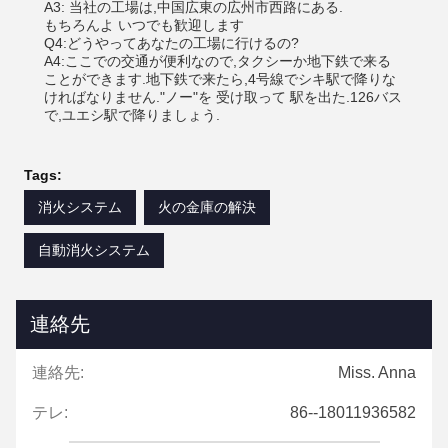
A3: 当社の工場は,中国広東の広州市西路にある.
もちろんよ いつでも歓迎します
Q4:どうやってあなたの工場に行けるの?
A4:ここでの交通が便利なので,タクシーか地下鉄で来る
ことができます.地下鉄で来たら,4号線でシキ駅で降りな
ければなりません."ノー"を 受け取って 駅を出た.126バス
で,ユエシ駅で降りましょう.
Tags:
消火システム
火の金庫の解決
自動消火システム
連絡先
連絡先:
Miss. Anna
テレ:
86--18011936582