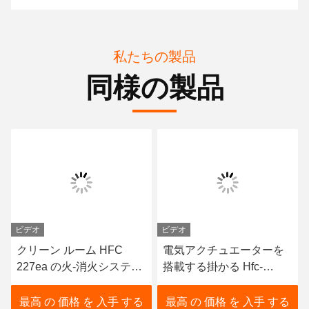
私たちの製品
同様の製品
ビデオ
ビデオ
クリーン ルーム HFC
電気アクチュエーターを
227ea の火-消火システム
搭載する掛かる Hfc-
の懸濁液 16L は模倣しま
227ea の消火システム
す
最高 の 価格 を 入手 する
最高 の 価格 を 入手 する