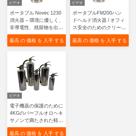
ビデオ
ビデオ
ポータブル Novec 1230
ポータブルFM200ハン
消火器 – 環境に優しく、
ドヘルド消火器 / オフィ
非導電性、残留物を出さ
ス安全のためのクリーン
ない敏感な機器向け
エージェント消火
最高 の 価格 を 入手 する
最高 の 価格 を 入手 する
ビデオ
電子機器の保護のために
4KGのパーフルオロヘキ
サノンで満たされた軽量
非導電式FM200消火器
最高 の 価格 を 入手 する