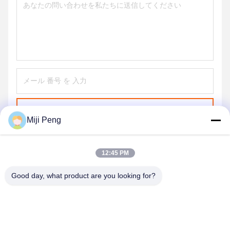
送信する
Miji Peng
12:45 PM
Good day, what product are you looking for?
GUANGZHOU XINGJIN FIRE EQUIPMENT
CO.,LTD.