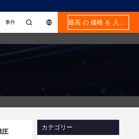
最高 の 価格 を 入手 する
事件
カテゴリー
業圧