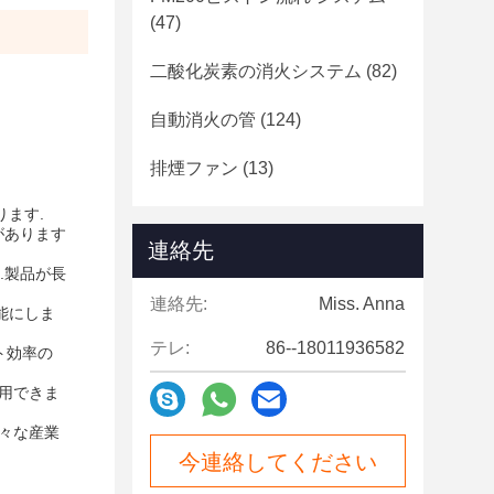
(47)
二酸化炭素の消火システム
(82)
自動消火の管
(124)
排煙ファン
(13)
ます.
があります
連絡先
す.製品が長
連絡先:
Miss. Anna
能にしま
テレ:
86--18011936582
ト効率の
利用できま
様々な産業
今連絡してください