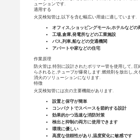
ューションです.
適用する
火災検知管は,以下を含む幅広い用途に適しています.
オフィス,ショッピングモール,ホテルなどの
工場,倉庫,発電所などの工業施設
バス,列車,船などの交通機関
アパートや家などの住宅
作業原理
防火管は,特別に設計されたポリマー管を使用して, 圧縮
らされると,チューブが爆発します.燃焼剤を放出し,
消火のソリューションになります.
特徴
火災検知管には次の主要機能があります.
設置と保守が簡単
コンパクトでスペースを節約する設計
効果的かつ迅速な消防対策
検出と抑制の両方に使用できます
環境に優しい
高度な信頼性があり,温度変化に敏感です