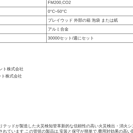
FM200,CO2
0°C~50°C
プレイウッド 外部の箱 泡袋 または紙
アルミ合金
30000セット/週にセット
メント株式会社
ント株式会社
リテッドが製造した火災検知管革新的な信頼性の高い火災検出・消火シ
れています.この管状の製品は,安装と保守が簡単で,費用対効果の高い