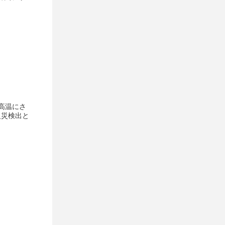
 高温にさ
火災検出と