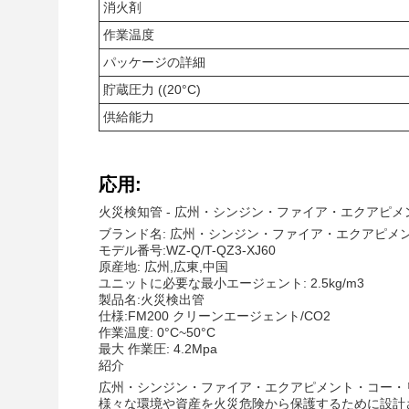
消火剤
作業温度
パッケージの詳細
貯蔵圧力 ((20°C)
供給能力
応用:
火災検知管 - 広州・シンジン・ファイア・エクアピ
ブランド名: 広州・シンジン・ファイア・エクアピメ
モデル番号:WZ-Q/T-QZ3-XJ60
原産地: 広州,広東,中国
ユニットに必要な最小エージェント: 2.5kg/m3
製品名:火災検出管
仕様:FM200 クリーンエージェント/CO2
作業温度: 0°C~50°C
最大 作業圧: 4.2Mpa
紹介
広州・シンジン・ファイア・エクアピメント・コー・
様々な環境や資産を火災危険から保護するために設計さ