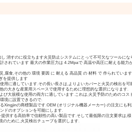
知し 消すのに役立ちます火災防止システムにとって不可欠なツールになり
されています 最大の作業圧力は 4.2Mpaで 高温や高圧に耐える能力
.火災,腐食,その他の 環境 要因 に 耐える 高品質 の 材料 で 作られていま
ぎを提供します
の使用に適しています.その長い長さは,よりよいカバーと火災の検出を可
よび他の大きな産業用スペースで使用するために理想的な選択になります.
および大規模な使用の両方に適しています.これは,火災予防のためのコス
環境に設置できるので.
ingjinの商標製品です.OEM (オリジナル機器メーカー) の注文にも
ンドのオプションを可能にします.
を提供する高効率で信頼性の高い製品です.そして最低限の注文要求は,
のために,火災検出チューブを選択します.