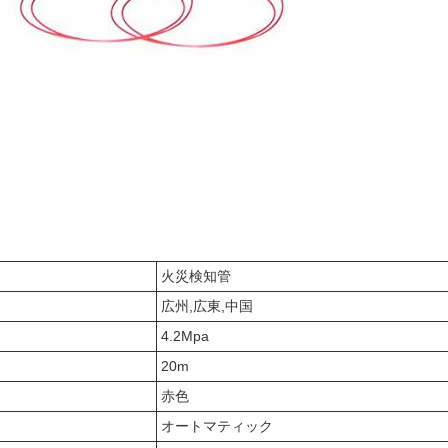
火災検知管
広州,広東,中国
4.2Mpa
20m
赤色
オートマティック