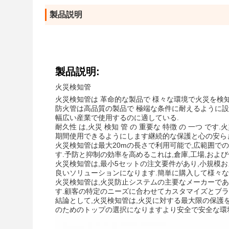
製品説明
製品説明:
火災検知管
火災検知管は 革命的な製品で 様々な環境で火災を検
防火管は高品質の製品で 極端な条件に耐えるように設計
幅広い産業で使用するのに適している.
耐久性 は,火災 検知 管 の 重要な 特徴 の 一つ です
期間使用できるようにします継続的な保護と心の安ら
火災検知管は最大20mの長さで利用可能で,広範囲で
す.予防と抑制の効率を高めるこれは,倉庫,工場,お
火災検知管は,最小5セットの注文要件があり,小規模
良いソリューションになります.簡単に購入して様々な
火災検知管は,火災防止システムの主要なメーカーであるX
す.顧客の特定のニーズに合わせてカスタマイズとブラ
結論として,火災検知管は,火災に対する最大限の保護
のためのトップの選択になりますより安全で安全な環境