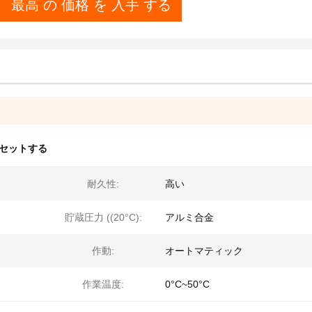
最高 の 価格 を 入手 する
をセットする
耐久性:
高い
貯蔵圧力 ((20°C):
アルミ合金
作動:
オートマティック
作業温度:
0°C~50°C