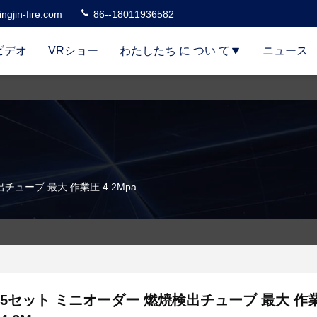
ngjin-fire.com
86--18011936582
ビデオ
VRショー
わたしたち に つい て
ニュース
チューブ 最大 作業圧 4.2Mpa
5セット ミニオーダー 燃焼検出チューブ 最大 作