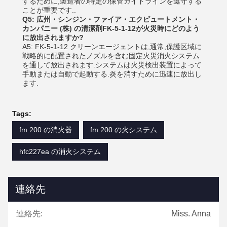
するために,製造者の特定の保管ガイドラインを遵守する
ことが重要です..
Q5: 広州・シンジン・ファイア・エクピュートメント・
カンパニー (株) の清潔剤FK-5-1-12が火災時にどのよう
に放出されますか?
A5: FK-5-1-12 クリーンエージェントは,通常,保護区域に
戦略的に配置されたノズルを含む固定火災消火システム
を通して放出されます.システムは火災検出装置によって
手動または自動で起動する.炎を消すために迅速に放出し
ます.
Tags:
fm 200 の消火器
fm 200 の火システム
hfc227ea の消火システム
連絡先
連絡先:
Miss. Anna