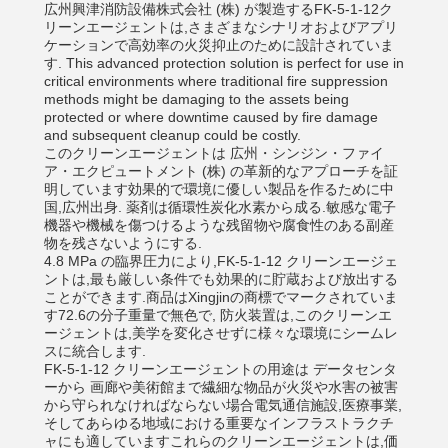
広州興津消防設備株式会社 (株) が製造するFK-5-1-12ク
リーンエージェントは,さまざまなシナリオおよびアプリ
ケーションで高効率の火災抑止のために設計されていま
す. This advanced protection solution is perfect for use in
critical environments where traditional fire suppression
methods might be damaging to the assets being
protected or where downtime caused by fire damage
and subsequent cleanup could be costly.
このクリーンエージェントは 広州・シンジン・ファイ
ア・エクピュートメント (株) の革新的なアプローチを証
明しています効果的で環境に優しい製品を作るために中
国,広州出身. 薬剤は循環性炭化水素から成る.敏感な電子
機器や機械を傷つけるような残留物や腐食性のある副産
物を残さないようにする.
4.8 MPa の臨界圧力により,FK-5-1-12 クリーンエージェ
ントは,最も厳しい条件でも効果的に貯蔵および放出する
ことができます.商品はXingjinの商標でマークされていま
す72.6の分子重量で無色で, 防火装置は,このクリーンエ
ージェントは,美学を変化させずに様々な環境にシームレ
スに統合します.
FK-5-1-12 クリーンエージェントの用途は データセンタ
ーから 画廊や美術館まで繊細な物品が火災や水害の被害
から守られなければならない場合電気通信施設,医療事業,
そしてあらゆる地域における重要なインフラストラクチ
ャにも適していますこれらのクリーンエージェントは,価