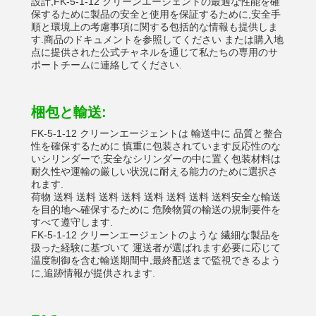
設計,FK-5-1-12 クリーンエージェントの最適な性能を確
保するために製品の安全と使用を保証するために,安全手
順と環境上の考慮事項に関する包括的な情報も提供しま
す.商品のドキュメントを参照してください または購入地
点に提供された公式チャネルを通じて私たちの専用のサ
ポートチームに連絡してください.
梱包と輸送:
FK-5-1-12 クリーンエージェントは 輸送中に 品質と整合
性を確保するために 慎重に包装されています反応性のな
いシリンダーで,安全なシリンダーの中に置く包装材料は
耐久性や運輸の厳しい状況に耐える能力のために選択さ
れます.
荷物 送料 送料 送料 送料 送料 送料 送料 送料安全な輸送
を目的地へ確保するために 危険物質の輸送の規制要件を
すべて遵守します.
FK-5-1-12 クリーンエージェントのような 繊細な製品を
扱った経験に基づいて 運送者が選ばれます必要に応じて
温度制御を含む輸送期間中,最終配送まで監視できるよう
に,追跡情報が提供されます.