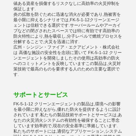
値ある資産を損傷するリスクなしに高効率の火災抑制を
保証します.
炎の拡散を防ぐために迅速な消火が必要であり,熱被害を
最小限に抑えるシナリオでは,FK-5-1-12クリーンエージ
ェントは信頼できる選択です.サーバールームやアーカイ
ブなどの閉ざされたスペースでは特に有効です高効率の
防火特性により,熱を吸収し,分子レベルで燃焼プロセスを
分解することで,火災を迅速に消す.
広州・シンジン・ファイア・エクアピメント・株式会社
は 高価な施設の安全性を念頭に置いて FK-5-1-12 クリー
ンエージェントを開発しましたその使用は高効率の防火
へのコミットメントを反映していますこの製品は,火災対
策技術で最高のものを要求する人のための主要な選択で
す.
サポートとサービス
FK-5-1-12 クリーンエージェントの製品は,環境への影響
を最小限に抑えながら,優れた防火を提供するように設計
されています.私たちの製品技術サポートとサービスは,あ
なたの火災消火システムの有効性を確保することに専念
しています効率的で,現在の安全基準に準拠しています.
私たちのサポートには,適切なアプリケーション,システム