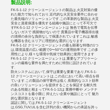
製品説明:
FK-5-1-12 クリーンエージェントの製品は,火災対策の優
れた能力で知られており,近代的な火災安全要件に合わせ
た最先端のソリューションです.この革新的な製品は,火災
安全と資産保護を優先する組織や施設にとって不可欠で
すFK-5-1-12 クリーンエージェントは 無色で電気を伝導
しないガスで 残留物がないので 貴重品や電子機器排出後
の清掃の余分な負担なしで保護されていますこれは,敏感
な機器を含むエリアに理想的な選択になります.
FK-5-1-12 クリーンエージェントの最も顕著な特徴の1つ
は,環境温度の広い範囲で0〜50°Cの運用効率です.この多
用性により,様々な環境や気候で効果的に使用できます
FK-5-1-12 クリーンエージェントは,重要なアプリケーシ
ョンの厳格な要件を満たすために特別に設計されていま
す.
防火システムにおいて,保守は重要な要素であり,FK-5-1-
12 クリーンエージェントは,この点において高い得点を得
ています.この製品の保守要件は低く,長期的なコスト効率
の良いソリューションを提供することを保証する耐久性
のある性能と相まってFK-5-1-12は 業務中断や メンテナ
ンスコストを最小限に 抑えたい企業や施設にとって 魅力
的な選択肢となります.
認証に関しては,FK-5-1-12 クリーンエージェント
は,GSG,TUV,ULを含む評判の良い機関からの承認を誇っ