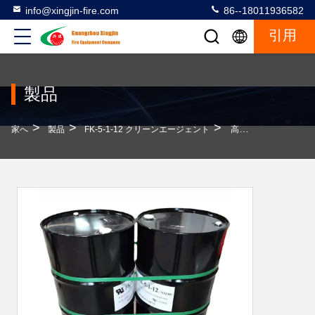
info@xingjin-fire.com
86--18011936582
引用
製品
>
>
>
家へ
製品
FK-5-1-12 クリーンエージェント
高効率の防火 NOVEC1230 UL 認定の防火