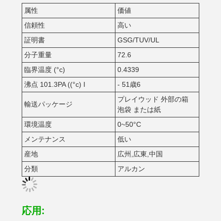
属性
価値
信頼性
高い
証明書
GSG/TUV/UL
分子重量
72.6
臨界温度 (°c)
0.4339
沸点 101.3PA ((°c) I
- 51歳6
プレイウッド 外部の箱
輸送パッケージ
泡袋 または紙
環境温度
0~50°C
メンテナンス
低い
産地
広州,広東,中国
分類
アルカン
応用: