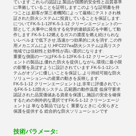
ています.これらの認証は,製品が国際的安全性と品質基準
に準拠していることを証明しますこのような証明書を持
つことは,顧客が第三者機関によって厳格にテストされ検
証された防火システムに投資していることを保証します.
について
FK-5-1-12
FK-5-1-12 クリーンエージェントの一
部として,火事中に発生する化学的連鎖反応を中断して動
作します.
FK-5-1-12
燃えるガスの濃度を燃え続けられな
いレベルまで低下させ,迅速かつ効果的に火を消す.この作
用メカニズムにより,HFC227ea防火システムは高リスク
地域では信頼性と効率性が高い選択になります.
重要な側面の一つは
FK-5-1-12
FK-5-1-12 クリーンエージ
ェントの製品は,優れた防火を提供しながら,環境に最小限
の影響を及ぼすように設計されています.
FK-5-1-12
シス
テムがオゾンに優しいことを保証し,より持続可能な防火
ソリューションへの産業の動きを反映します.
FK-5-1-12 クリーンエージェントは,非常に評価されてい
る
FK-5-1-12
防火システム 広範囲の動作温度 低保守要求
認証された品質価値ある資産を保護し,施設の安全を確保
するための例外的な選択ですFK-5-1-12 クリーンエージ
ェントは 単なる製品ではなく 重要なときに 心安らぎと
保護を提供する 総合的な防火ソリューションです
技術パラメータ: