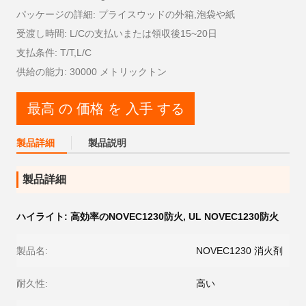
パッケージの詳細: プライスウッドの外箱,泡袋や紙
受渡し時間: L/Cの支払いまたは領収後15~20日
支払条件: T/T,L/C
供給の能力: 30000 メトリックトン
最高 の 価格 を 入手 する
製品詳細
製品説明
製品詳細
ハイライト:
高効率のNOVEC1230防火
,
UL NOVEC1230防火
製品名:
NOVEC1230 消火剤
耐久性:
高い