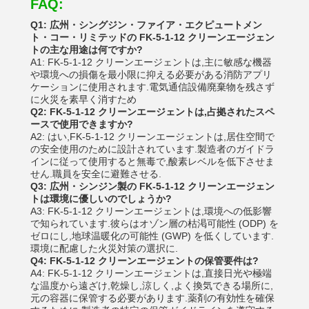
FAQ:
Q1: 広州・シングジン・ファイア・エクピュートメン
ト・コー・リミテッドの FK-5-1-12 クリーンエージェン
トの主な用途は何ですか?
A1: FK-5-1-12 クリーンエージェントは,主に敏感な機器
や環境への損傷を最小限に抑える必要がある消防アプリ
ケーションに使用されます.電気通信設備廃棄物を残さず
に火災を素早く消すため
Q2: FK-5-1-12 クリーンエージェントは,占拠されたスペ
ースで使用できますか?
A2: はい,FK-5-1-12 クリーンエージェントは,居住空間で
の安全使用のために設計されています.製造者のガイドラ
インに従って使用すると無毒で,酸素レベルを低下させま
せん.職員を安全に避難させる.
Q3: 広州・シンジン製の FK-5-1-12 クリーンエージェン
トは環境に優しいのでしょうか?
A3: FK-5-1-12 クリーンエージェントは,環境への低影響
で知られています.彼らはオゾン層の枯渇可能性 (ODP) を
ゼロにし,地球温暖化の可能性 (GWP) を低くしています.
環境に配慮した火災対策の選択に.
Q4: FK-5-1-12 クリーンエージェントの保管要件は?
A4: FK-5-1-12 クリーンエージェントは,直接日光や極端
な温度から遠ざけ,乾燥し,涼しく,よく換気できる場所に,
元の容器に保管する必要があります.薬剤の有効性を確保