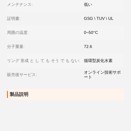
メンテナンス:
低い
証明書:
GSG \ TUV \ UL
周囲の温度:
0~50°C
分子重量:
72.6
リング 形成 と し て も そう で も ない:
循環型炭化水素
オンライン技術サポ
販売後サービス:
ート
製品説明