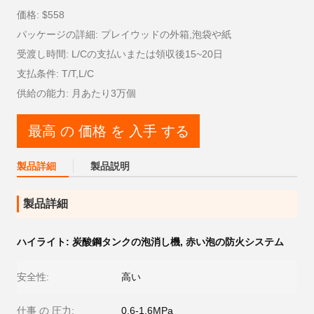
価格: $558
パッケージの詳細: プレイウッドの外箱,泡袋や紙
受渡し時間: L/Cの支払いまたは領収後15~20日
支払条件: T/T,L/C
供給の能力: 月あたり3万個
最高 の 価格 を 入手 する
製品詳細
製品説明
製品詳細
ハイライト:
炭酸鋼タンクの泡消し機
,
赤い泡の防火システム
安全性:
高い
仕事 の 圧力:
0.6-1.6MPa