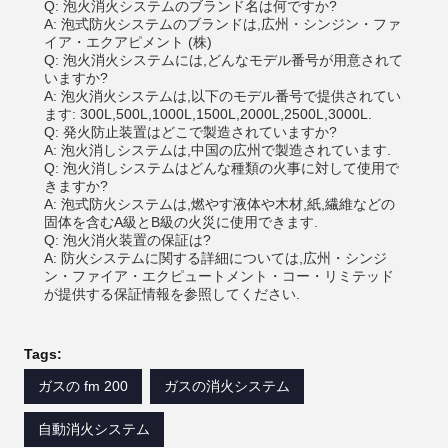
Q: 泡火消火システムのブランド名は何ですか?
A: 泡式防火システムのブランドは,広州・シンジン・ファ
イア・エクアピメント (株)
Q: 泡火消火システムには,どんなモデル番号が用意されて
いますか?
A: 泡火消火システムは,以下のモデル番号で提供されてい
ます: 300L,500L,1000L,1500L,2000L,2500L,3000L.
Q: 発火防止装置はどこで製造されていますか?
A: 泡火消しシステムは,中国の広州で製造されています.
Q: 泡火消しシステムはどんな種類の火事に対して使用で
きますか?
A: 泡式防火システムは,燃やす液体や木材,紙,繊維などの
固体を含むA級とB級の火災に使用できます.
Q: 泡火消火装置の保証は?
A: 防火システムに関する詳細については,広州・シンジ
ン・ファイア・エクピュートメント・コー・リミテッド
が提供する保証情報を参照してください.
Tags:
ガスの fm 200
ガスの消火システム
自動消火システム