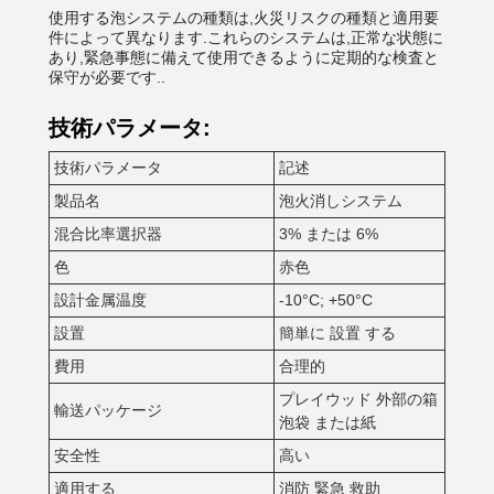
使用する泡システムの種類は,火災リスクの種類と適用要
件によって異なります.これらのシステムは,正常な状態に
あり,緊急事態に備えて使用できるように定期的な検査と
保守が必要です..
技術パラメータ:
技術パラメータ
記述
製品名
泡火消しシステム
混合比率選択器
3% または 6%
色
赤色
設計金属温度
-10°C; +50°C
設置
簡単に 設置 する
費用
合理的
プレイウッド 外部の箱
輸送パッケージ
泡袋 または紙
安全性
高い
適用する
消防 緊急 救助