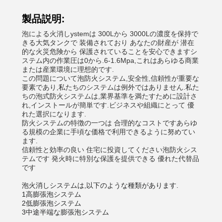
製品説明:
泡による火消し
ystemは 300Lから 3000Lの濃度を保持で
きる大気タンクで 装備されており あなたの財産が 潜在
的な火災危険から 保護されていることを安心できますシ
ステム内の作業圧は0から.6-1.6Mpa,これはあらゆる商業
または産業環境に理想的です.
この問題について
泡
防火システム,安全性,信頼性が重要な
要素であり,私たちのシステムは例外ではありません.私た
ちの泡式防火システムは,業界基準を満たすために設計さ
れ,インストールが簡単です.ビジネスや組織にとって 優
れた選択になります.
防火システムの特徴の一つは 合理的なコストですあらゆ
る規模の企業に手頃な価格で利用できるように努めてい
ます.
信頼性と効率の良い 住宅に投資してください
泡
防火シス
テムです 発火時に特別な保護を提供できる 優れた代替品
です
泡火消しシステムは,以下のような種類があります.
1高膨張泡システム
2低膨張泡システム
3中途半端な膨張泡システム