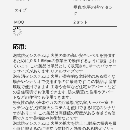
垂直/水平の膀?? タン
タイプ
ク
MOQ
2セット
応用:
泡式防火システムは,火災の際の高い安全レベルを提供す
るために,0.6-1.6Mpaの作業圧で動作するように設計され
ています.この製品は単品として販売され,単一のパッケー
ジサイズがあります.リアルサイズです
泡火消火システムは,火災が潜在的な危険性のある様々な
場合やシナリオで使用するのに最適です.この製品は,産業
環境で使用できます.工場や倉庫など住宅やアパートなど
の居住環境でも使用できます. 防火装置は,住宅やアパー
トなどの住宅でも使用できます.
発火性の高い液体やガスの貯蔵場,電気室,サーバー室,キ
ッチンなど,泡式防火システムを使用できる特定のシナリ
オがあります.この製品は高価値の資産がある地域でも使
用できます美術館や美術館などです
泡式防火システムは,火災の拡大を防止し,財産の損害を最
小限に抑えるのに役立つ信頼性と効果のある防火ソリュ