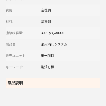
費用:
合理的
材料:
炭素鋼
濃縮物容量:
300Lから3000L
製品名:
泡火消しシステム
販売ユニット:
単一項目
キーワード:
泡消し機
製品説明