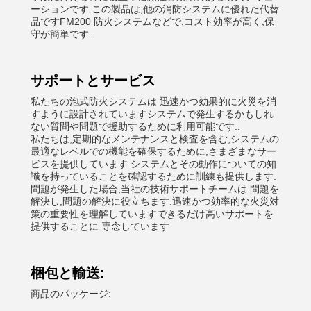
ーションです.この製品は,他の消防システムに優れた代替
品ですFM200 防火システムなどで,コスト効率が高く,保
守が簡単です.
サポートとサービス
私たちの泡式防火システムは 迅速かつ効果的に火災を消
すように設計されていますシステムで発生するかもしれ
ない質問や問題で援助するために利用可能です..
私たちは,定期的なメンテナンスと検査を含む,システムの
最適なレベルでの機能を確保するために,さまざまなサー
ビスを提供しています.システムとその動作についての知
識を持っていることを確認するために訓練も提供します.
問題が発生した場合,当社の技術サポートチームは 問題を
解決し,問題の解決に役立ちます.迅速かつ効率的な火災対
策の重要性を理解していますできるだけ高いサポートを
提供することに 専念しています
梱包と輸送:
商品のパッケージ: