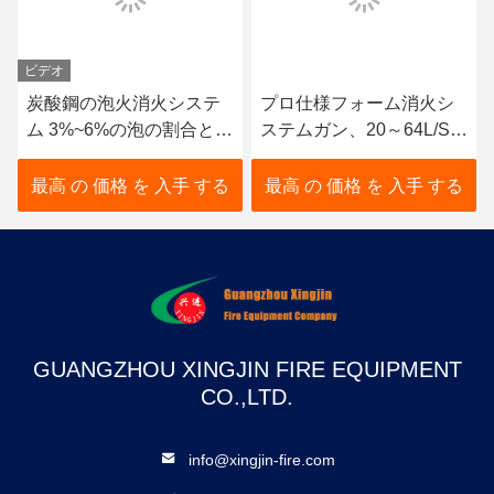
ビデオ
炭酸鋼の泡火消火システ
プロ仕様フォーム消火シ
ム 3%~6%の泡の割合と
ステムガン、20～64L/Sの
500L~15000Lのタンク容
ジェット流量、45～70m
量
の最大到達距離、ステン
最高 の 価格 を 入手 する
最高 の 価格 を 入手 する
レス鋼構造
GUANGZHOU XINGJIN FIRE EQUIPMENT
CO.,LTD.
info@xingjin-fire.com