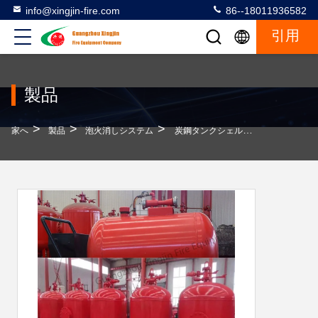
info@xingjin-fire.com
86--18011936582
引用
製品
>
>
>
家へ
製品
泡火消しシステム
炭鋼タンクシェル材料のXingjin赤泡の防火システム