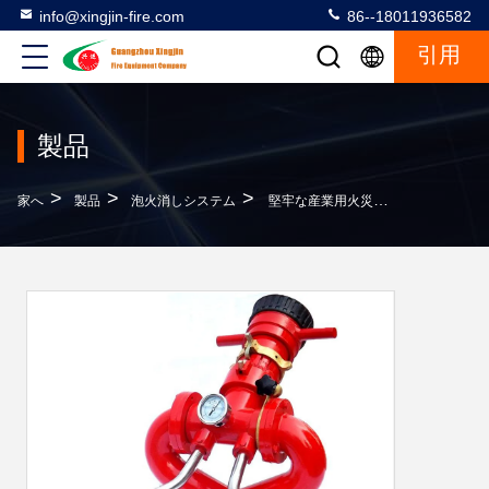
info@xingjin-fire.com
86--18011936582
引用
製品
>
>
>
家へ
製品
泡火消しシステム
堅牢な産業用火災システム銃 FM200 - 重要な施設用高圧惰性ガス火災消火装置