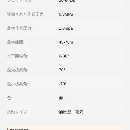
ジェット流量:
20-64L/s
評価された作業圧力:
0.8MPa
最大作業圧力:
1.0mpa
最大範囲:
45-70m
水平回転角:
0-36°
最大標高角:
70°
最小標高角:
-70°
色:
赤
活動タイプ:
油圧型、電気