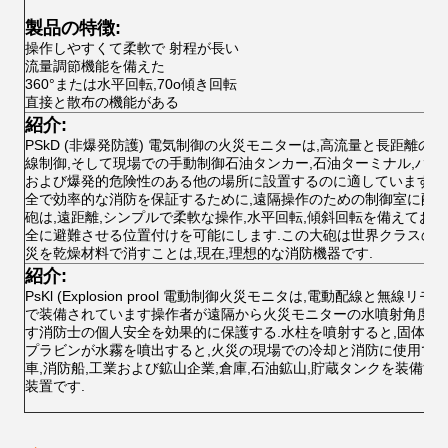
製品の特徴:
操作しやすくて柔軟で 射程が長い
流量調節機能を備えた
360°または水平回転,70o傾き回転
直接と散布の機能がある
紹介:
PSkD (非爆発防護) 電気制御の火災モニターは,高流量と長距離の
線制御,そして現場での手動制御石油タンカー,石油ターミナル,ハン
および爆発的危険性のある他の場所に設置するのに適しています.集
全で効率的な消防を保証するために,遠隔操作のための制御室に配置
砲は,遠距離,シンプルで柔軟な操作,水平回転,傾斜回転を備えてお
全に避難させる位置付けを可能にします.この大砲は世界クラスの
災を乾燥材料で消すことは,現在,理想的な消防機器です.
紹介:
PsKl (Explosion prool 電動制御火災モニタは,電動配線と無線
で装備されています操作者が遠隔から火災モニターの水噴射角度を
す消防士の個人安全を効果的に保護する.水柱を噴射すると,固体火
プラビンが水霧を噴出すると,火災の現場での冷却と消防に使用でき
車,消防船,工業および鉱山企業,倉庫,石油鉱山,貯蔵タンクを装備
装置です.