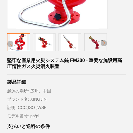
堅牢な産業用火災システム銃 FM200 - 重要な施設用高
圧惰性ガス火災消火装置
製品詳細
起源の場所: 広州、中国
ブランド名: XINGJIN
証明: CCC,ISO ,WSF
モデル番号: ps/pl
支払いと送料の条件