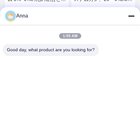
500L~15000Lのタンク容
ジェット流量、45～70m
量
の最大到達距離、ステン
最高 の 価格 を 入手 する
最高 の 価格 を 入手 する
Anna
レス鋼構造
1:55 AM
Good day, what product are you looking for?
GUANGZHOU XINGJIN FIRE EQUIPMENT
CO.,LTD.
info@xingjin-fire.com
86--18011936582
客室703&704,N0.3ビル,NO.8 リアンユン・エルヘング・ロー
ド,シキ・タウン,パンユ地区,広州,中国