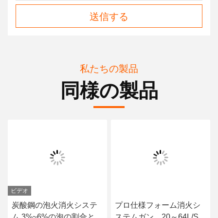
送信する
私たちの製品
同様の製品
ビデオ
炭酸鋼の泡火消火システ
プロ仕様フォーム消火シ
ム 3%~6%の泡の割合と
ステムガン、20～64L/Sの