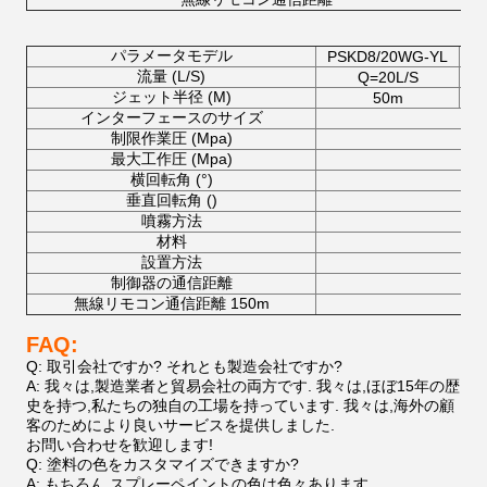
パラメータモデル
PSKD8/20WG-YL
PS
流量 (L/S)
Q=20L/S
ジェット半径 (M)
50m
インターフェースのサイズ
制限作業圧 (Mpa)
最大工作圧 (Mpa)
横回転角 (°)
垂直回転角 ()
噴霧方法
材料
設置方法
制御器の通信距離
無線リモコン通信距離 150m
FAQ:
Q: 取引会社ですか? それとも製造会社ですか?
A: 我々は,製造業者と貿易会社の両方です. 我々は,ほぼ15年の歴
史を持つ,私たちの独自の工場を持っています. 我々は,海外の顧
客のためにより良いサービスを提供しました.
お問い合わせを歓迎します!
Q: 塗料の色をカスタマイズできますか?
A: もちろん,スプレーペイントの色は色々あります.