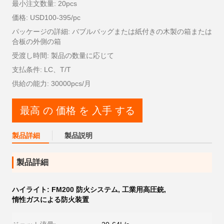
最小注文数量: 20pcs
価格: USD100-395/pc
パッケージの詳細: バブルバッグまたは紙付きの木製の箱または
合板の外側の箱
受渡し時間: 製品の数量に応じて
支払条件: LC、T/T
供給の能力: 30000pcs/月
最高 の 価格 を 入手 する
製品詳細
製品説明
製品詳細
ハイライト:
FM200 防火システム
,
工業用高圧銃
,
惰性ガスによる防火装置