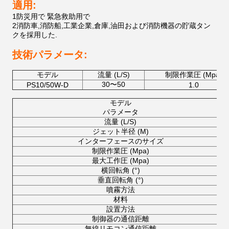
適用:
1防災用で 緊急救助用で
2消防車,消防船,工業企業,倉庫,油田および消防機器の貯蔵タン
クを採用した.
技術パラメータ:
モデル
流量 (L/S)
制限作業圧 (Mpa)
30〜50
PS10/50W-D
1.0
モデル
パラメータ
流量 (L/S)
ジェット半径 (M)
インターフェースのサイズ
制限作業圧 (Mpa)
最大工作圧 (Mpa)
横回転角 (°)
垂直回転角 (°)
噴霧方法
材料
設置方法
制御器の通信距離
無線リモコン通信距離