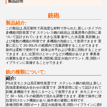
製品説明
銃砲
製品紹介:
この製品は,高圧耐性で高強度な材料で作られた,新しいタイプの
多機能消防装置です.ステンレス鋼の銃頭は,流量誘導の原則に基
づいて設計されています,大きな流量,集中した水流量,長距離,お
よび複数の機能が特徴です.多機能の泡銃として使用できます.需
要に応じて 20-30L/S の範囲内で流量調整することができます.
操作は柔軟で便利です. 銃体は水平および垂直に回転することが
できます. また,位置付けとロックなどの機能があります.事業者
の避難を促すもの消防車,消防船,固定火砲のマウント,塔,消防パ
イプラインに装備することができます.
銃の種類について:
紹介:
PS火災モニタは高圧耐性装置です. ステンレス鋼の銃頭は,新しい多
高強度素材組み合わせの装置です. 誘導原理に従って設計されています
距離,多機能です.泡モニターとして使用できます. 水モニターとして
て 30 ~ 50L / S の範囲内で流れを調整できます. 柔軟で操作に便利で
位置付けロック機能があり,操作者の避難に有利です.
各種消防車,消防ボート,固定火砲基地,塔,消防パイプラインに搭載で