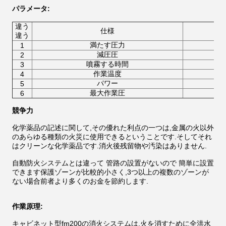
パラメータ
:
違う
仕様
違う
満たす圧力
1
減圧圧
2
噴霧する時間
3
作業温度
4
パワー
5
最大作業圧
6
競争力
化学薬品の記述に関して,その優れた利点の一つは,金属の火以外
のあらゆる種類の火災に使用できるということです.そしてそれ
はクリーンな化学薬品です.消火後残留物や汚染はありません.
自動防火システムとは違って 管路の設置がないので 簡単に設置
できます保護ゾーンが比較的小さく,3つ以上の複数のゾーンが
ない場合前者より多くのお金を節約します.
作業原理:
キャビネット型fm200の消火システムは,火を消すために全洪水