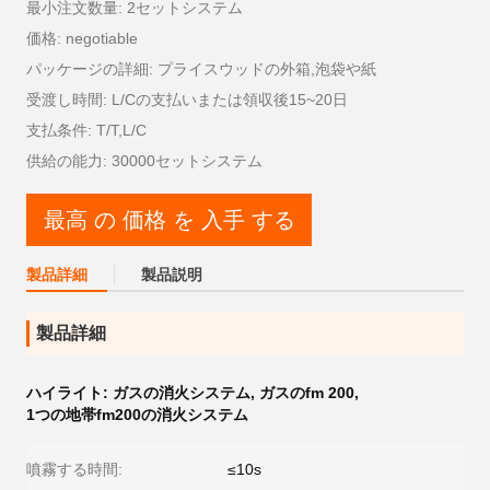
最小注文数量: 2セットシステム
価格: negotiable
パッケージの詳細: プライスウッドの外箱,泡袋や紙
受渡し時間: L/Cの支払いまたは領収後15~20日
支払条件: T/T,L/C
供給の能力: 30000セットシステム
最高 の 価格 を 入手 する
製品詳細
製品説明
製品詳細
ハイライト:
ガスの消火システム
,
ガスのfm 200
,
1つの地帯fm200の消火システム
噴霧する時間:
≤10s