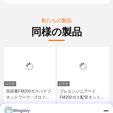
私たちの製品
同様の製品
ビデオ
ビデオ
高容量FM200ガスパイプ
プレエンジニアード
ネットワーク - プロフェ
FM200ガス配管ネットワ
ッショナルグレードの防
ーク - 発電所向け信頼性
火装置
の高い不活性ガスシステ
最高 の 価格 を 入手 する
最高 の 価格 を 入手 する
Wingsley