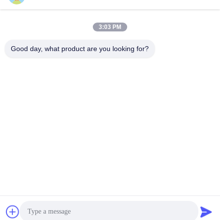
ム
3:03 PM
Good day, what product are you looking for?
GUANGZHOU XINGJIN FIRE EQUIPMENT
CO.,LTD.
info@xingjin-fire.com
86--18011936582
客室703&704,N0.3ビル,NO.8 リアンユン・エルヘング・ロー
ド,シキ・タウン,パンユ地区,広州,中国
中国 良質 FM200 消火システム 提供者 著作権 2016-2026 Guangzhou Xingjin
Fire Equipment Co.,Ltd. すべての権利は保護されています.