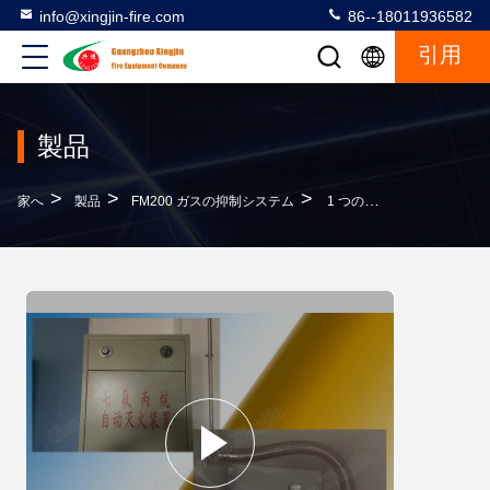
info@xingjin-fire.com
86--18011936582
引用
製品
>
>
>
家へ
製品
FM200 ガスの抑制システム
1 つの地帯 Fm200 の消火システム全くオート機能