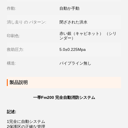
作動:
自動か手動
消し去り の パターン:
閉ざされた洪水
赤い銀（キャビネット） （シリ
印刷色:
ンダー）
救助圧力:
5.0±0.225Mpa
構造:
パイプライン無し
製品説明
一帯Fm200 完全自動消防システム
記述:
1完全に自動システム
2保護区の正確な管理