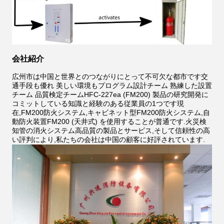
会社紹介
広州市は中国と世界とのつながりにとって不可欠な都市です交
通手段も優れ 美しい環境もプログラム設計チーム 熟練した設置
チーム 品質検定チームHFC-227ea (FM200) 製品の研究開発に
コミットしている知識と経験のある従業員の1つです現
在,FM200防火システム,キャビネット型FM200防火システム,自
動防火装置FM200 (天井式) を使用することが普通です.火災検
知管の消火システム高品質の製品とサービス,そして信頼性の高
い評判により,私たちの会社は中国の顧客に好評されています.