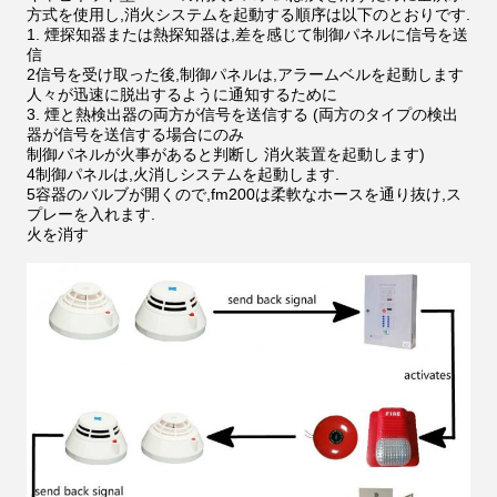
方式を使用し,消火システムを起動する順序は以下のとおりです.
1. 煙探知器または熱探知器は,差を感じて制御パネルに信号を送
信
2信号を受け取った後,制御パネルは,アラームベルを起動します
人々が迅速に脱出するように通知するために
3. 煙と熱検出器の両方が信号を送信する (両方のタイプの検出
器が信号を送信する場合にのみ
制御パネルが火事があると判断し 消火装置を起動します)
4制御パネルは,火消しシステムを起動します.
5容器のバルブが開くので,fm200は柔軟なホースを通り抜け,ス
プレーを入れます.
火を消す