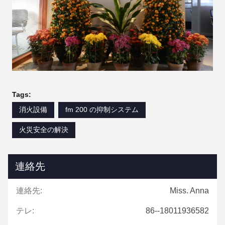
Tags:
消火設備
fm 200 の抑制システム
火災安全の解決
連絡先
連絡先:
Miss. Anna
テレ:
86--18011936582