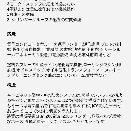
3モニタースタッフの雇用は必要ない
4手動または電磁操作および機械操作
1倉庫への準備
2. シリンダーグループの配置の空間確認
応用:
電子コンピュータ室,データ処理センター,通信設備,プロセス制
御,高価な医療機器,工業機器,図書館,博物館,美術館,クリーンル
ームアネホーカム緊急用電源設備 燃える液体貯蔵場など
塗料スプレーの生産ライン,老化電気機器,ローリングマシン,印
刷機,オイルスイッチ,オイル浸泡トランスフォーマー,メルトイ
ンプリーニングタンク船のエンジンルーム,貨物室など
構成:
キャビネット型fm200の防火システムは,簡単でシンプルな構成
を持っています.防火システムは2つの部分で構成されています.
もう一つは電気部品です電気要素を導入する別の特別な部分が
あるので,ここで火消し装置を導入します.
装置の構成要素は:fm200剤,fm200シリンダー,容器バルブ,柔軟
なホース,液体流量チェック,ノズル,キャビネットです.