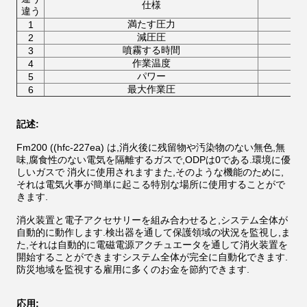
仕様
違う
満たす圧力
1
減圧圧
2
噴霧する時間
3
作業温度
4
パワー
5
最大作業圧
6
記述:
Fm200 ((hfc-227ea) は,消火後に残留物や汚染物のない無色,無
味,腐食性のない電気を隔離するガスで,ODPは0である.環境に優
しいガスで 消火に使用されますまた,そのような機能のために,
それは電気火事が簡単に起こる特別な場所に使用することがで
きます.
消火装置と電子アクセサリーを組み合わせると,システム全体が
自動的に動作します.検出器を通して保護領域の状況を監視し,ま
た,それは自動的に電磁電源アクチュエータを通して消火装置を
開始することができますシステム全体が完全に自動化できます.
防災地域を監視する雇用に多くのお金を節約できます.
応用: