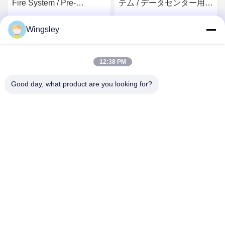
Fire System / Pre-
テム / データセンター用惰
Engineered Inert Gas
性ガス火災防止
Suppression for Control
最高 の 価格 を 入手 する
最高 の 価格 を 入手 する
Wingsley
Rooms
12:38 PM
Good day, what product are you looking for?
GUANGZHOU XINGJIN FIRE EQUIPMENT
CO.,LTD.
info@xingjin-fire.com
86--18011936582
客室703&704,N0.3ビル,NO.8 リアンユン・エルヘング・ロー
ド,シキ・タウン,パンユ地区,広州,中国