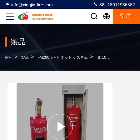
info@xingjin-fire.com
86--18011936582
引用
製品
>
>
>
家へ
製品
FM200キャビネット システム
赤 100L Hfc227ea FM200 キャビネット システム 工場 直接品質保証 最高価格