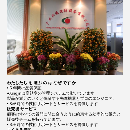
わたしたち を 選ぶ の は なぜ です か
• 5 年間の品質保証
●Xingjinは高効率の管理システムで動いています
製品が満足のいくと保証する先進機器とプロのエンジニア.
• 8×6時間の技術サポートとサービスを提供します
販売後 サービス
顧客のすべての質問に間に合うように約束する効率的な販売と
販売後チームを持っています.
• 8×6時間の技術サポートとサービスを提供します
よくある質問