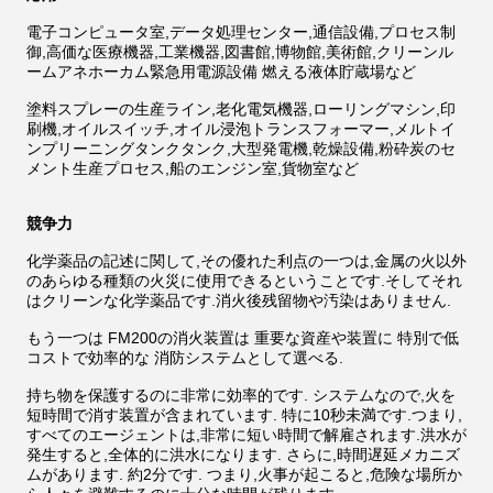
電子コンピュータ室,データ処理センター,通信設備,プロセス制
御,高価な医療機器,工業機器,図書館,博物館,美術館,クリーンル
ームアネホーカム緊急用電源設備 燃える液体貯蔵場など
塗料スプレーの生産ライン,老化電気機器,ローリングマシン,印
刷機,オイルスイッチ,オイル浸泡トランスフォーマー,メルトイ
ンプリーニングタンクタンク,大型発電機,乾燥設備,粉砕炭のセ
メント生産プロセス,船のエンジン室,貨物室など
競争力
化学薬品の記述に関して,その優れた利点の一つは,金属の火以外
のあらゆる種類の火災に使用できるということです.そしてそれ
はクリーンな化学薬品です.消火後残留物や汚染はありません.
もう一つは FM200の消火装置は 重要な資産や装置に 特別で低
コストで効率的な 消防システムとして選べる.
持ち物を保護するのに非常に効率的です. システムなので,火を
短時間で消す装置が含まれています. 特に10秒未満です.つまり,
すべてのエージェントは,非常に短い時間で解雇されます.洪水が
発生すると,全体的に洪水になります. さらに,時間遅延メカニズ
ムがあります. 約2分です. つまり,火事が起こると,危険な場所か