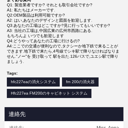
Q1: 製造業者ですか? それとも取引会社ですか?
A1: 私たちはメーカーです.
Q2:OEM製品は利用可能ですか?
A2: はい,あなたのデザインと図面を歓迎します.
Q3:あなたの工場はどこですか?見に行ってもいいですか?
A3: 当社の工場は,中国広東の広州市西路にある.
もちろんよ いつでも歓迎します
Q4:どうやってあなたの工場に行けるの?
A4:ここでの交通が便利なので,タクシーか地下鉄で来ることが
できます.地下鉄で来たら,4号線でシキ駅で降りなければなりま
せん."ノー"を 受け取って 駅を出た.126バスで,ユエシ駅で降り
ましょう.
Tags:
hfc227eaの消火システム
fm 200の消火器
Hfc227ea FM200のキャビネット システム
連絡先
連絡先:
Miss. Anna