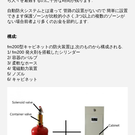
ら人々を避難するのに十分な時間が残ります.
自動防火システムとは違って 管路の設置がないので 簡単に設置
できます保護ゾーンが比較的小さく,3つ以上の複数のゾーンが
ない場合前者より多くのお金を節約します.
構成:
fm200型キャビネットの防火装置は,次のものから構成される.
1/ fm200 発火剤を搭載したシリンダー
2/ 容器のバルブ
3/ 柔軟なホース
4/ 電磁動力装置
5/ ノズル
6/ キャビネット