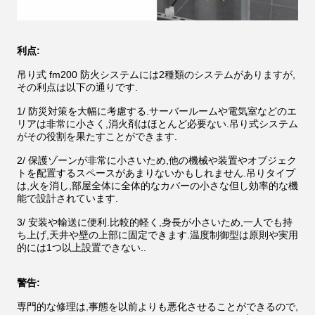
利点:
吊り式 fm200 防火システムには2種類のシステムがありますが,
その利点は以下の通りです.
1/ 防災対策を大幅に考慮する.サーバールームや電気室などのエ
リアは非常に小さく,消火剤はほとんど必要ない.吊り式システム
がその役割を果たすことができます.
2/ 保護ゾーンが非常に小さいため,他の機械や装置やオブジェク
トを配置するスペースがあまりないかもしれません.吊りタイプ
は,火を消し,部屋全体に全体的なカバーの小さな但し効率的な機
能で設計されています.
3/ 安装や輸送に便利.比較的軽く,身長が小さいため,一人でも持
ち上げ,天井や壁の上部に固定できます.温度制御型は原則や実用
的には1つ以上設置できない..
警告:
専門的な修理は,事態を以前よりも悪化させることができるので,