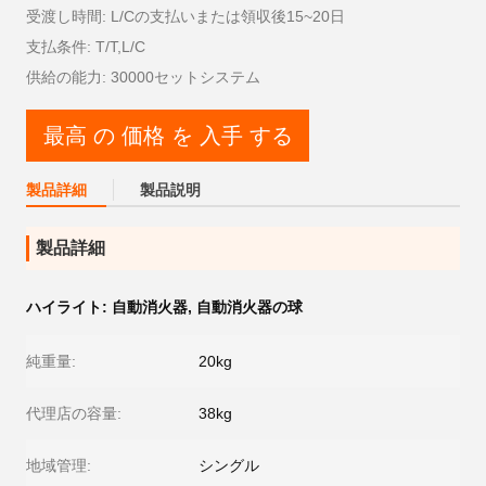
受渡し時間: L/Cの支払いまたは領収後15~20日
支払条件: T/T,L/C
供給の能力: 30000セットシステム
最高 の 価格 を 入手 する
製品詳細
製品説明
製品詳細
ハイライト:
自動消火器
,
自動消火器の球
純重量:
20kg
代理店の容量:
38kg
地域管理:
シングル