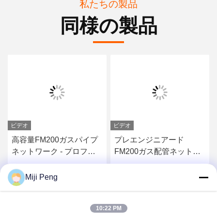
私たちの製品
同様の製品
ビデオ
ビデオ
高容量FM200ガスパイプ
プレエンジニアード
ネットワーク - プロフェ
FM200ガス配管ネットワ
ッショナルグレードの防
ーク - 発電所向け信頼性
火装置
の高い不活性ガスシステ
最高 の 価格 を 入手 する
最高 の 価格 を 入手 する
Miji Peng
ム
10:22 PM