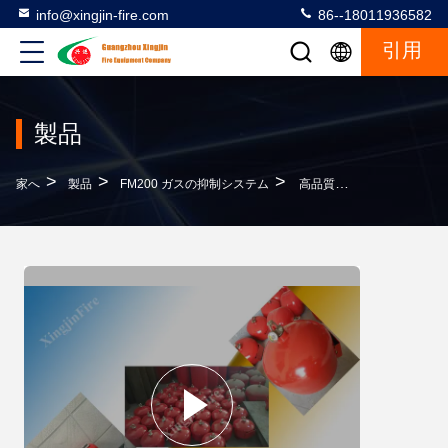
info@xingjin-fire.com
86--18011936582
引用
製品
>
>
>
家へ
製品
FM200 ガスの抑制システム
高品質の赤い自動Fm200 高性能消火システム