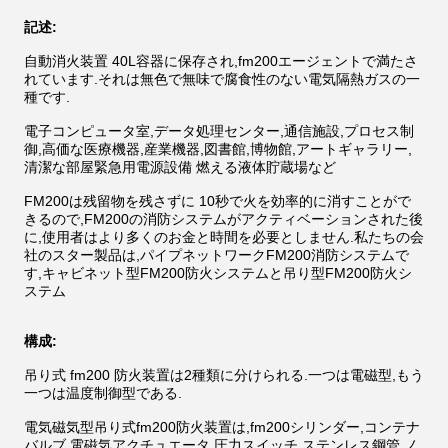
記述:
自動消火装置 40L容器に保存され,fm200エージェントで満たさ
れています.それは無色で無味で腐食性のない電気隔熱ガスの一
種です.
電子コンピュータ室,データ処理センター,通信施設,プロセス制
御,高価な医療機器,産業機器,図書館,博物館,アートギャラリー,
清潔な部屋緊急用電源設備 燃える液体貯蔵場など
FM200は残留物を残さずに 10秒で火を効率的に消すことがで
きるので,FM200の消防システムがアクティベーションされた後
に,使用者はより多くのお金と時間を必要としません.私たちの会
社のスター製品は,パイプネットワークFM200消防システムで
す,キャビネット型FM200防火システムと吊り型FM200防火シ
ステム
構成:
吊り式 fm200 防火装置は2種類に分けられる.一つは電磁型,もう
一つは温度制御型である.
電気磁気型吊り式fm200防火装置は,fm200シリンダー,コンテナ
バルブ,電磁気アクチュエータ,圧力スイッチ,ステンレス鋼管,ノ